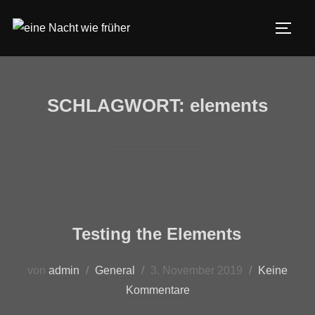
SCHLAGWORT:
elements
Testing the Elements
von
admin
General
3. November 2019
Keine
Kommentare