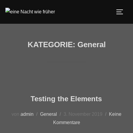
KATEGORIE:
General
Testing the Elements
von
admin
General
3. November 2019
Keine
Kommentare