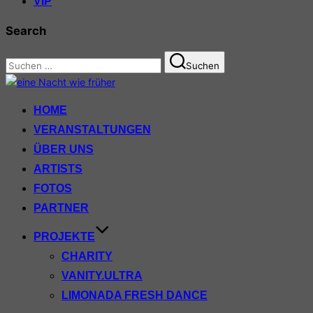
VIP
Search
Suchen
Suchen
nach:
Zum
Inhalt
HOME
springen
VERANSTALTUNGEN
ÜBER UNS
ARTISTS
FOTOS
PARTNER
PROJEKTE
CHARITY
VANITY.ULTRA
LIMONADA FRESH DANCE