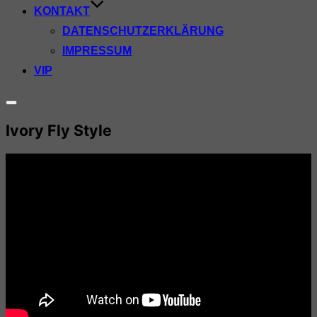
KONTAKT
DATENSCHUTZERKLÄRUNG
IMPRESSUM
VIP
Seitenleiste
&
Ivory Fly Style
Navigation
umschalten