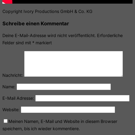
Copyright Ivory Productions GmbH & Co. KG
Schreibe einen Kommentar
Deine E-Mail-Adresse wird nicht veröffentlicht.
Erforderliche
Felder sind mit
*
markiert
Nachricht:
Name:
E-Mail Adresse:
Website:
Meinen Namen, E-Mail und Website in diesem Browser
speichern, bis ich wieder kommentiere.