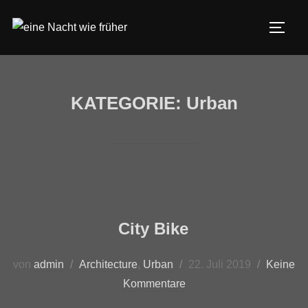
KATEGORIE:
Urban
City Bike
von
admin
Architecture
,
Urban
22. Juli 2019
Keine
Kommentare