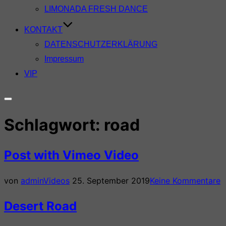
LIMONADA FRESH DANCE
KONTAKT
DATENSCHUTZERKLÄRUNG
Impressum
VIP
Seitenleiste
&
Schlagwort:
road
Navigation
umschalten
Post with Vimeo Video
Veröffentlicht
von
admin
Videos
25. September 2019
Keine Kommentare
am
Desert Road