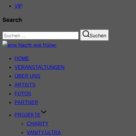
VIP
Search
Suchen
Suchen
nach:
Zum
Inhalt
HOME
springen
VERANSTALTUNGEN
ÜBER UNS
ARTISTS
FOTOS
PARTNER
PROJEKTE
CHARITY
VANITY.ULTRA