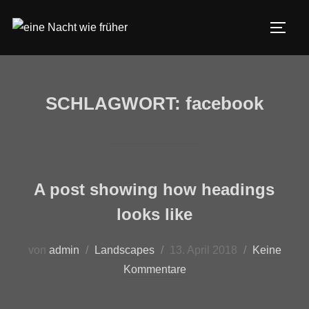
SCHLAGWORT:
facebook
A post showing how headings
looks like
von
admin
Landscapes
13. April 2018
Keine
Kommentare