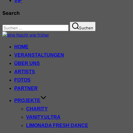
VIP
Search
Suchen
Suchen
nach:
Zum
Inhalt
HOME
springen
VERANSTALTUNGEN
ÜBER UNS
ARTISTS
FOTOS
PARTNER
PROJEKTE
CHARITY
VANITY.ULTRA
LIMONADA FRESH DANCE