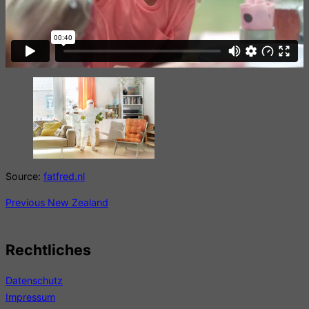
Source:
fatfred.nl
Beitragsnavigation
Previous
Previous
New Zealand
Rechtliches
Datenschutz
Impressum